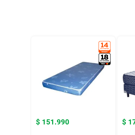
9
.
colchon
10
.
placard
$
151
.
990
$
1