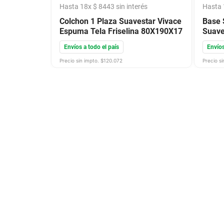
Hasta
18
x
$
8443
sin interés
Hasta
Colchon 1 Plaza Suavestar Vivace
Base 
Espuma Tela Friselina 80X190X17
Suave
Envíos a todo el país
Envíos
Precio sin impto. $
120.072
Precio si