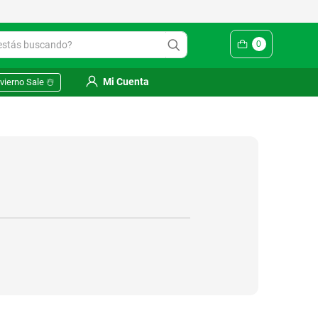
ás buscando?
0
Mi Cuenta
vierno Sale ☃️