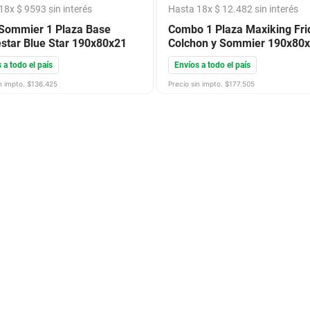
18
x
$
9593
sin interés
Hasta
18
x
$
12
.
482
sin interés
Sommier 1 Plaza Base
Combo 1 Plaza Maxiking Fri
star Blue Star 190x80x21
Colchon y Sommier 190x80
 a todo el país
Envíos a todo el país
n impto. $
136.425
Precio sin impto. $
177.505