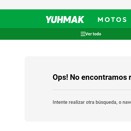
Términos más buscados
1
.
casco
2
.
cocina
3
.
honda wave
Ops! No encontramos 
4
.
heladera
5
.
venzo
Intente realizar otra búsqueda, o na
6
.
lavarropas
7
.
sommier
8
.
bicicleta