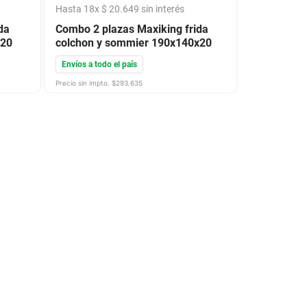
Hasta
18
x
$
20
.
649
sin interés
da
Combo 2 plazas Maxiking frida
x20
colchon y sommier 190x140x20
Envíos a todo el país
Precio sin impto. $
293.635