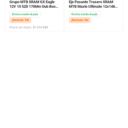
Grupo MTB SRAM GX Eagle
Eje Pasante Trasero SRAM
12V 10 52D 170Mm Dub Boost
MTB Maxle Ultimate 12x148/L
32D Ln Full
180/TL 20/TP M12X1.75
Envíos a todo el país
Envíos a todo el país
¡Retíralo YA!
¡Retíralo YA!
Precio sin impto. $
1.543.889