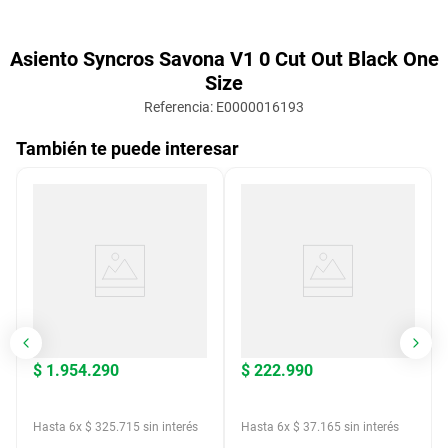
Asiento Syncros Savona V1 0 Cut Out Black One
Size
Referencia
:
E0000016193
También te puede interesar
$
1
.
954
.
290
$
222
.
990
Hasta
6
x
$
325
.
715
sin interés
Hasta
6
x
$
37
.
165
sin interés