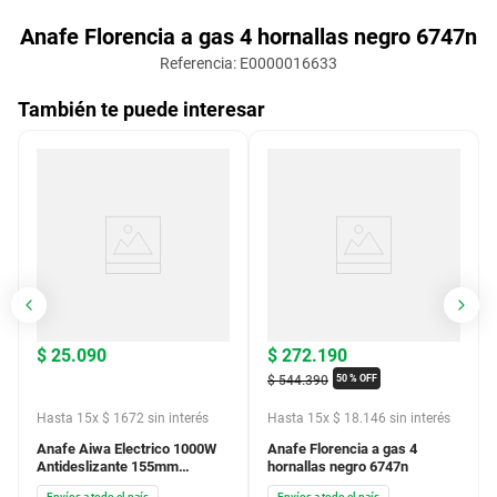
Anafe Florencia a gas 4 hornallas negro 6747n
Referencia
:
E0000016633
También te puede interesar
$
25
.
090
$
272
.
190
$
544
.
390
50 %
OFF
Hasta
15
x
$
1672
sin interés
Hasta
15
x
$
18
.
146
sin interés
Anafe Aiwa Electrico 1000W
Anafe Florencia a gas 4
Antideslizante 155mm
hornallas negro 6747n
awan101
Envíos a todo el país
Envíos a todo el país