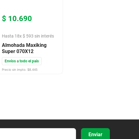
$
10
.
690
Hasta
18
x
$
593
sin interés
Almohada Maxiking
Super 070X12
Envíos a todo el país
Precio sin impto. $
8.445
Enviar