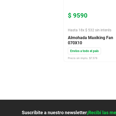
$
9590
Hasta
18
x
$
532
sin interés
Almohada Maxiking Fan
070X10
Envíos a todo el país
Precio sin impto. $
7.576
Suscribite a nuestro newsletter
¡Recibí las me