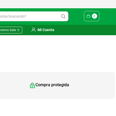
ás buscando?
0
Mi Cuenta
vierno Sale ☃️
Compra protegida