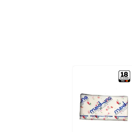
9
.
bicicleta
10
.
placard