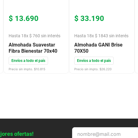
$
13
.
690
$
33
.
190
Hasta
18
x
$
760
sin interés
Hasta
18
x
$
1843
sin interés
Almohada Suavestar
Almohada GANI Brise
Fibra Bienestar 70x40
70X50
Envíos a todo el país
Envíos a todo el país
Precio sin impto. $
10.815
Precio sin impto. $
26.220
jores ofertas!