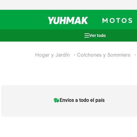
Términos más buscados
Hogar y Jardín
Colchones y Sommiers
1
.
casco
2
.
cocina
3
.
honda wave
4
.
heladera
5
.
venzo
Envíos a todo el país
6
.
lavarropas
7
.
sommier
8
.
colchon