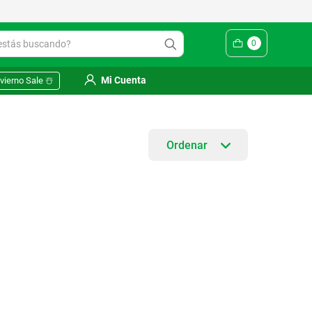
ás buscando?
0
Mi Cuenta
vierno Sale ☃️