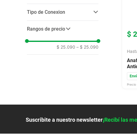
9
.
colchon
1
(
1
)
Tipo de Conexion
10
.
placard
eléctrico
(
1
)
Rangos de precio
$
$ 25.090
–
$ 25.090
Hast
Anaf
Anti
awa
Enví
Precio 
Suscribite a nuestro newsletter
¡Recibí las me