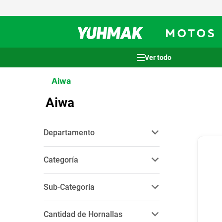
Términos más buscados
Aiwa
1
.
casco
Aiwa
2
.
cocina
3
.
honda wave
Departamento
4
.
heladera
electrodomésticos
(
1
)
5
.
venzo
Categoría
6
.
sommier
cocinas, hornos y microondas
Sub-Categoría
(
1
)
7
.
lavarropas
anafe
(
1
)
8
.
bicicleta
Cantidad de Hornallas