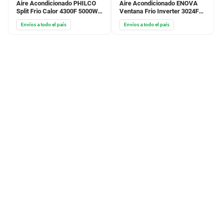
Aire Acondicionado PHILCO
Aire Acondicionado ENOVA
Split Frio Calor 4300F 5000W
Ventana Frio Inverter 3024F
Blanco
3510W
Envíos a todo el país
Envíos a todo el país