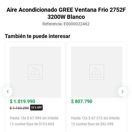
Aire Acondicionado GREE Ventana Frio 2752F
3200W Blanco
Referencia
:
E0000022462
También te puede interesar
$
1
.
019
.
990
$
807
.
790
$
1
.
133
.
290
10 %
OFF
Hasta
15
x
$
67
.
999
sin interés
Hasta
12
x
$
67
.
315
sin interés
12
cuotas fijas de $
103.665
12
cuotas fijas de $
82.098