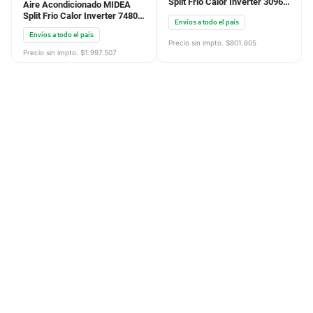
Aire Acondicionado MIDEA
Aire Acondicionado MIDEA
Split Frio Calor Inverter 7480F
Split Frio Calor Inverter 3096F
8700W Blanco
3600W Blanco
Envíos a todo el país
Envíos a todo el país
Precio sin impto. $
1.997.507
Precio sin impto. $
801.605