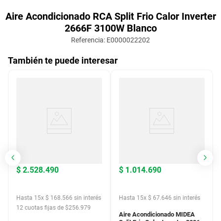
Aire Acondicionado RCA Split Frio Calor Inverter
2666F 3100W Blanco
Referencia
:
E0000022202
También te puede interesar
$
2
.
528
.
490
$
1
.
014
.
690
Hasta
15
x
$
168
.
566
sin interés
Hasta
15
x
$
67
.
646
sin interés
12
cuotas fijas de $
256.979
12
cuotas fijas de $
103.126