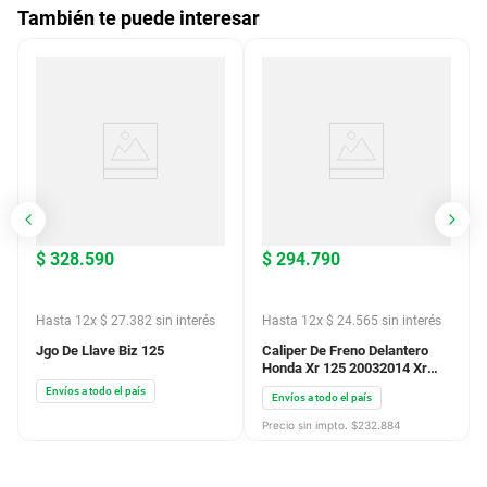
También te puede interesar
$
328
.
590
$
294
.
790
Hasta
12
x
$
27
.
382
sin interés
Hasta
12
x
$
24
.
565
sin interés
20
cuotas fijas de $
19.902
20
cuotas fijas de $
17.855
Jgo De Llave Biz 125
Caliper De Freno Delantero
Honda Xr 125 20032014 Xr
150 20142018
Envíos a todo el país
Envíos a todo el país
Precio sin impto. $
232.884