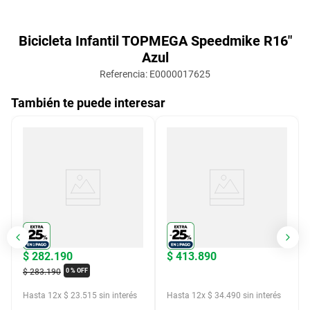
Bicicleta Infantil TOPMEGA Speedmike R16"
Azul
Referencia
:
E0000017625
También te puede interesar
$
282
.
190
$
413
.
890
$
283
.
190
0 %
OFF
Hasta
12
x
$
23
.
515
sin interés
Hasta
12
x
$
34
.
490
sin interés