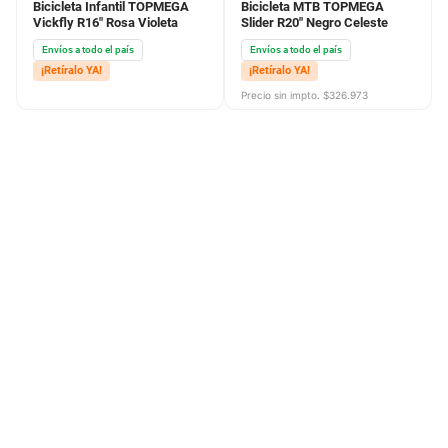
Bicicleta Infantil TOPMEGA
Bicicleta MTB TOPMEGA
Vickfly R16" Rosa Violeta
Slider R20" Negro Celeste
Envíos a todo el país
Envíos a todo el país
¡Retíralo YA!
¡Retíralo YA!
Precio sin impto. $
326.973