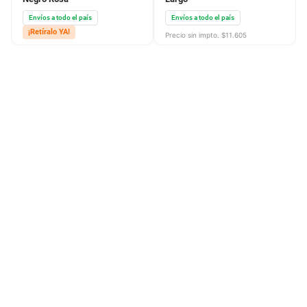
Envíos a todo el país
Envíos a todo el país
¡Retíralo YA!
¡Retíralo YA!
Precio sin impto. $
11.605