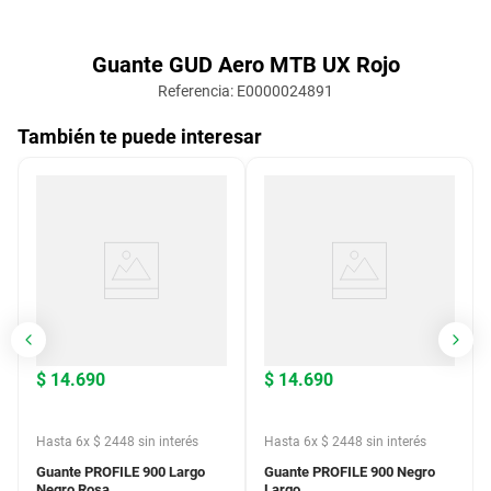
Guante GUD Aero MTB UX Rojo
Referencia
:
E0000024891
También te puede interesar
$
14
.
690
$
14
.
690
Hasta
6
x
$
2448
sin interés
Hasta
6
x
$
2448
sin interés
Guante PROFILE 900 Largo
Guante PROFILE 900 Negro
Negro Rosa
Largo