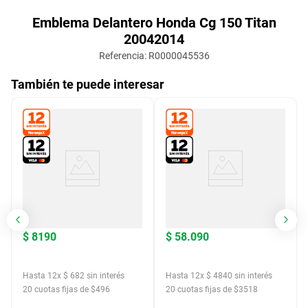
Emblema Delantero Honda Cg 150 Titan
20042014
Referencia
:
R0000045536
También te puede interesar
$
8190
$
58
.
090
Hasta
12
x
$
682
sin interés
Hasta
12
x
$
4840
sin interés
20
cuotas fijas de $
496
20
cuotas fijas de $
3518