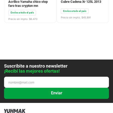
Acrilico Yamaha chico stop
Cubre Cadena Xr 125L 2013
faro tras crypton mn
Envíos a todo el país
Envíos a todo el país
Precio sin impto. $
45.891
Precio sin impto. $
6.470
Suscribite a nuestro newsletter
¡Recibí las mejores ofertas!
Enviar