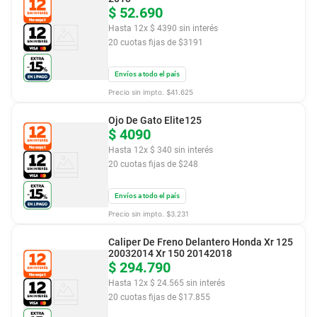
$
52
.
690
Hasta
12
x
$
4390
sin interés
20
cuotas fijas de $
3191
Envíos a todo el país
Precio sin impto. $
41.625
Ojo De Gato Elite125
$
4090
Hasta
12
x
$
340
sin interés
20
cuotas fijas de $
248
Envíos a todo el país
Precio sin impto. $
3.231
Caliper De Freno Delantero Honda Xr 125
20032014 Xr 150 20142018
$
294
.
790
Hasta
12
x
$
24
.
565
sin interés
20
cuotas fijas de $
17.855