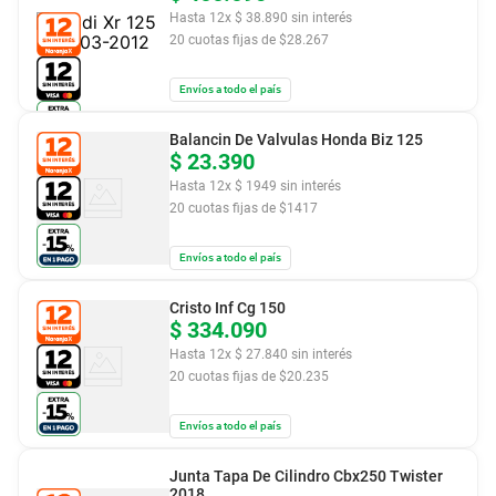
Hasta
12
x
$
38
.
890
sin interés
20
cuotas fijas de $
28.267
Envíos a todo el país
Balancin De Valvulas Honda Biz 125
$
23
.
390
Hasta
12
x
$
1949
sin interés
20
cuotas fijas de $
1417
Envíos a todo el país
Cristo Inf Cg 150
$
334
.
090
Hasta
12
x
$
27
.
840
sin interés
20
cuotas fijas de $
20.235
Envíos a todo el país
Junta Tapa De Cilindro Cbx250 Twister
2018