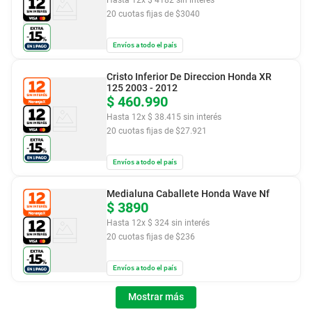
20
cuotas fijas de $
3040
Envíos a todo el país
Cristo Inferior De Direccion Honda XR
125 2003 - 2012
$
460
.
990
Hasta
12
x
$
38
.
415
sin interés
20
cuotas fijas de $
27.921
Envíos a todo el país
Medialuna Caballete Honda Wave Nf
$
3890
Hasta
12
x
$
324
sin interés
20
cuotas fijas de $
236
Envíos a todo el país
Mostrar más