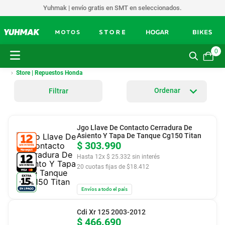
Yuhmak | envío gratis en SMT en seleccionados.
0
Store | Repuestos Honda
Filtrar
Jgo Llave De Contacto Cerradura De
Asiento Y Tapa De Tanque Cg150 Titan
$
303
.
990
Hasta
12
x
$
25
.
332
sin interés
20
cuotas fijas de $
18.412
Envíos a todo el país
Cdi Xr 125 2003-2012
$
466
.
690