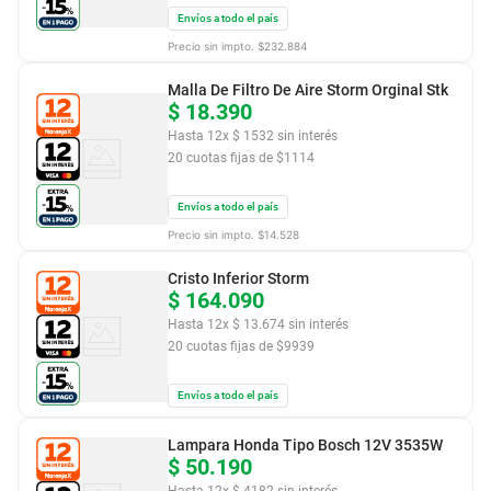
Envíos a todo el país
Precio sin impto. $
232.884
Malla De Filtro De Aire Storm Orginal Stk
$
18
.
390
Hasta
12
x
$
1532
sin interés
20
cuotas fijas de $
1114
Envíos a todo el país
Precio sin impto. $
14.528
Cristo Inferior Storm
$
164
.
090
Hasta
12
x
$
13
.
674
sin interés
20
cuotas fijas de $
9939
Envíos a todo el país
Lampara Honda Tipo Bosch 12V 3535W
$
50
.
190
Hasta
12
x
$
4182
sin interés