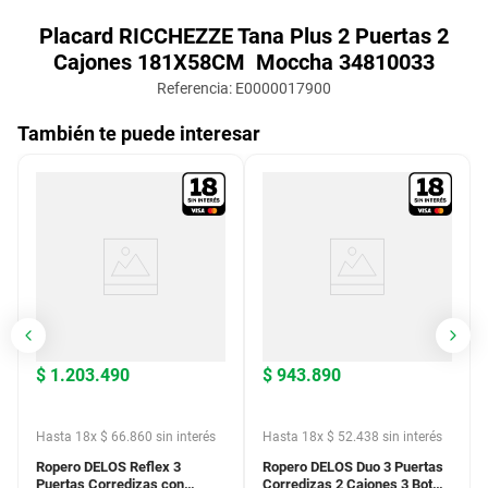
Placard RICCHEZZE Tana Plus 2 Puertas 2
Cajones 181X58CM Moccha 34810033
Referencia
:
E0000017900
También te puede interesar
$
1
.
203
.
490
$
943
.
890
Hasta
18
x
$
66
.
860
sin interés
Hasta
18
x
$
52
.
438
sin interés
Ropero DELOS Reflex 3
Ropero DELOS Duo 3 Puertas
Puertas Corredizas con
Corredizas 2 Cajones 3 Bot