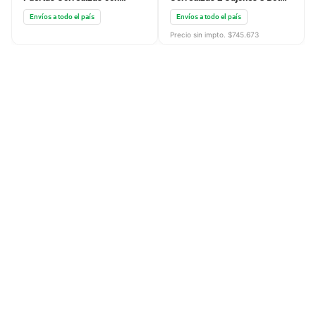
Espejos 2 Cajones
con Espejo 216X180X58 Pino
Envíos a todo el país
Envíos a todo el país
210X183X58 Pino Cascina
Cascina Gris DUO03PCGS
DLEF363PC
Precio sin impto. $
745.673