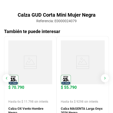
Calza GUD Corta Mini Mujer Negra
Referencia
:
E0000024079
También te puede interesar
$
70
.
790
$
55
.
790
Hasta
6
x
$
11
.
798
sin interés
Hasta
6
x
$
9298
sin interés
Calza OX Vento Hombre
Calza MAGENTA Larga Onyx
Negro
2026 Negro