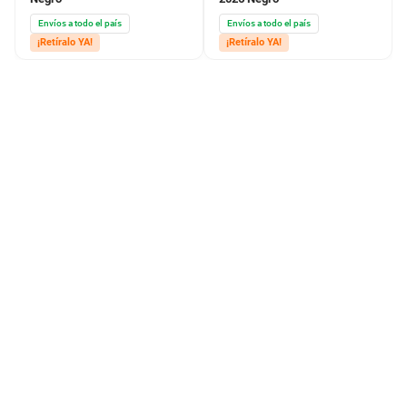
Envíos a todo el país
Envíos a todo el país
¡Retíralo YA!
¡Retíralo YA!