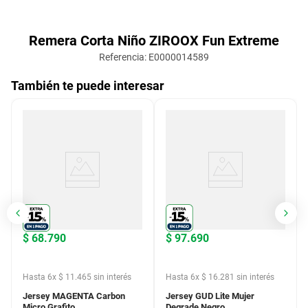
Remera Corta Niño ZIROOX Fun Extreme
Referencia
:
E0000014589
También te puede interesar
$
68
.
790
$
97
.
690
Hasta
6
x
$
11
.
465
sin interés
Hasta
6
x
$
16
.
281
sin interés
Jersey MAGENTA Carbon
Jersey GUD Lite Mujer
Micro Grafito
Degrade Negro